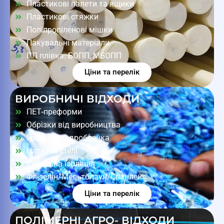
Пластикові палети та ящики
Пластикові стяжки
Поліпропіленові мішки
Пакувальні матеріали
ПП плівка: БОПП, МБОПП
Ціни та перелік
ВИРОБНИЧІ ВІДХОДИ
ПЕТ-преформи
Обрізки від виробництва
Гранула та дробленка
Натяжні стелі
Кабельна ізоляція
Флізелін/Мельтблаун/Спанлейс
Ціни та перелік
ПОЛІМЕРНІ АГРО- ВІДХОДИ