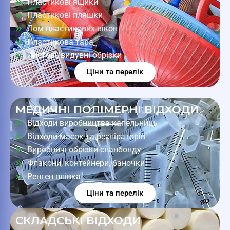
Пластикові ящики
Пластикові пляшки
Лом пластикових вікон
Пластикова тара
Листові/видувні обрізки
Ціни та перелік
МЕДИЧНІ ПОЛІМЕРНІ ВІДХОДИ
Відходи виробництва капельниць
Відходи масок та респіраторів
Виробничі обрізки спанбонду
Флакони, контейнери, баночки
Ренген плівка
Ціни та перелік
СКЛАДСЬКІ ВІДХОДИ