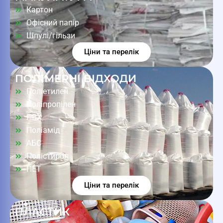
Картон
Офісний папір
Шпулі/гільзи
Ціни та перелік
ПОЛІМЕРНІ ВІДХОДИ
Поліетилен
Поліпропілен
ПВХ
Поліамід
АБС
Полістирол
ПЕТ
Ціни та перелік
ПЛАСТИК