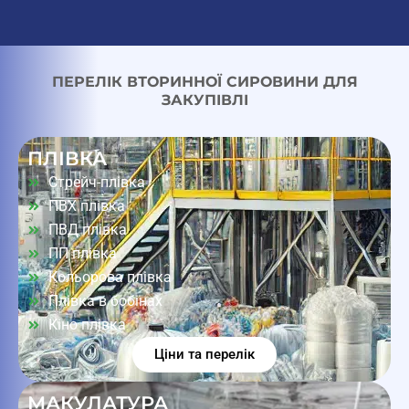
ПЕРЕЛІК ВТОРИННОЇ СИРОВИНИ ДЛЯ
ЗАКУПІВЛІ
ПЛІВКА
Стрейч-плівка
ПВХ плівка
ПВД плівка
ПП плівка
Кольорова плівка
Плівка в бобінах
Кіно плівка
Ціни та перелік
МАКУЛАТУРА