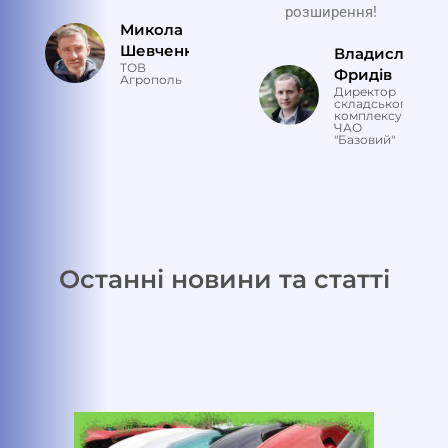
розширення!
Микола
Шевченко
Владислав
ТОВ
Фридів
Агрополь
Директор
складського
комплексу
ЧАО
"Базовий"
Останні новини та статті