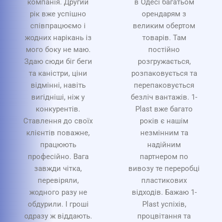
компанія. Другий
в Одесі багатьом
рік вже успішно
орендарям з
співпрацюємо і
великим обертом
жодних нарікань із
товарів. Там
мого боку не маю.
постійно
Здаю сюди біг беги
розгружається,
та каністри, ціни
розпаковується та
відмінні, навіть
перепаковується
вигідніші, ніж у
безліч вантажів. 1-
конкурентів.
Plast вже багато
Ставлення до своїх
років є нашім
клієнтів поважне,
незмінним та
працюють
надійним
професійно. Вага
партнером по
завжди чітка,
вивозу те переробці
перевіряли,
пластикових
жодного разу не
відходів. Бажаю 1-
обдурили. І гроші
Plast успіхів,
одразу ж віддають.
процвітання та