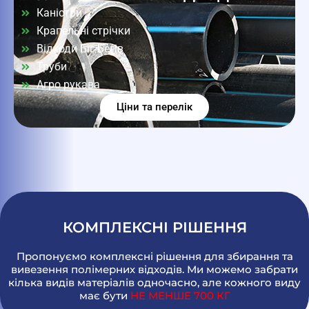
Каністри
Крапельні стрічки
Відходи Біг Бегів
Труби
Агро рукава
Ціни та перелік
КОМПЛЕКСНІ РІШЕННЯ
Пропонуємо комплексні рішення для збирання та
вивезення полімерних відходів. Ми можемо забрати
кілька видів матеріалів одночасно, але кожного виду
має бути
НЕ МЕНШЕ 700 КГ